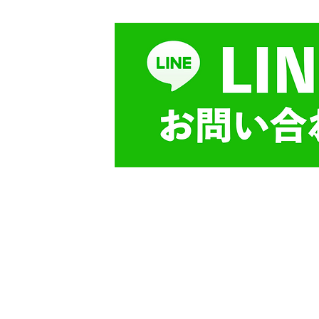
052-746-9422
info@nexx-entert