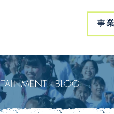
​事
CONTACT
RTAINMENT - BLOG